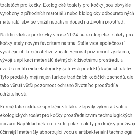
toaletách pro kočky. Ekologické toalety pro kočky jsou obvykle
vyrobeny z přírodních materiálů nebo biologicky odbouratelných
materiálů, aby se snížil negativní dopad na životní prostředí.
Na trhu steliva pro kočky v roce 2024 se ekologické toalety pro
kočky staly novým favoritem na trhu. Stále více společností
vyrábějících kočičí stelivo začalo věnovat pozornost výzkumu,
vývoji a aplikaci materiálů šetrných k životnímu prostředí, a
uvedlo na trh řadu ekologicky šetrných produktů kočičích steliv.
Tyto produkty mají nejen funkce tradičních kočičích záchodů, ale
také věnují větší pozornost ochraně životního prostředí a
udržitelnosti.
Kromě toho některé společnosti také zlepšily výkon a kvalitu
ekologických toalet pro kočky prostřednictvím technologických
inovací. Například některé ekologické toalety pro kočky používají
účinnější materiály absorbující vodu a antibakteriální technologii