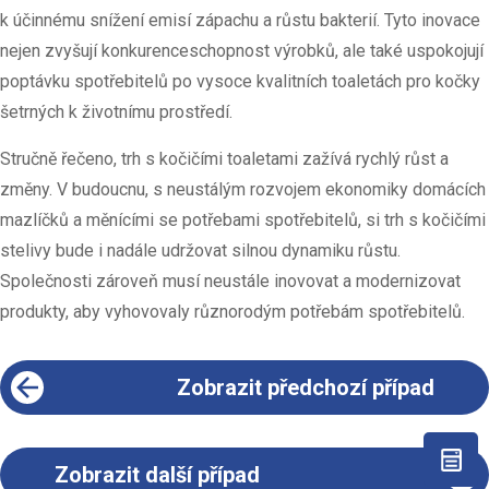
k účinnému snížení emisí zápachu a růstu bakterií. Tyto inovace
nejen zvyšují konkurenceschopnost výrobků, ale také uspokojují
poptávku spotřebitelů po vysoce kvalitních toaletách pro kočky
šetrných k životnímu prostředí.
Stručně řečeno, trh s kočičími toaletami zažívá rychlý růst a
změny. V budoucnu, s neustálým rozvojem ekonomiky domácích
mazlíčků a měnícími se potřebami spotřebitelů, si trh s kočičími
stelivy bude i nadále udržovat silnou dynamiku růstu.
Společnosti zároveň musí neustále inovovat a modernizovat
produkty, aby vyhovovaly různorodým potřebám spotřebitelů.
Zobrazit předchozí případ
Zobrazit další případ